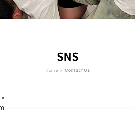
SNS
home >
Contact Us
EA
am